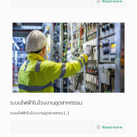
Read more
ระบบไฟฟ้าในโรงงานอุตสาหกรรม
ระบบไฟฟ้าในโรงงานอุตสาหกรร
[…]
Read more