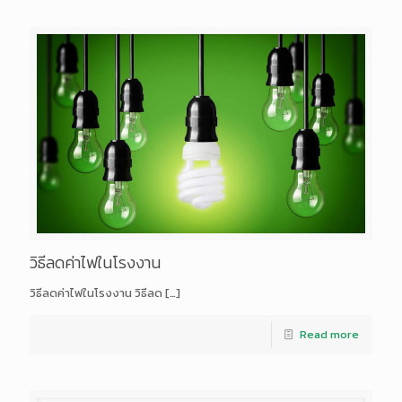
วิธีลดค่าไฟในโรงงาน
วิธีลดค่าไฟในโรงงาน วิธีลด
[…]
Read more