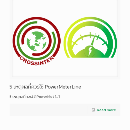
5 เหตุผลที่ควรใช้ PowerMeterLine
5 เหตุผลที่ควรใช้ PowerMet
[…]
Read more