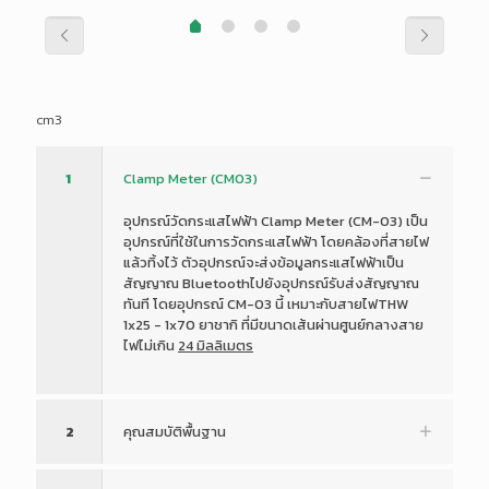
cm3
1
Clamp Meter (CM03)
อุปกรณ์วัดกระแสไฟฟ้า Clamp Meter (CM-03) เป็น
อุปกรณ์ที่ใช้ในการวัดกระแสไฟฟ้า โดยคล้องที่สายไฟ
แล้วทิ้งไว้ ตัวอุปกรณ์จะส่งข้อมูลกระแสไฟฟ้าเป็น
สัญญาณ Bluetoothไปยังอุปกรณ์รับส่งสัญญาณ
ทันที โดยอุปกรณ์ CM-03 นี้ เหมาะกับสายไฟTHW
1x25 - 1x70 ยาชากิ ที่มีขนาดเส้นผ่านศูนย์กลางสาย
ไฟไม่เกิน
24 มิลลิเมตร
2
คุณสมบัติพื้นฐาน