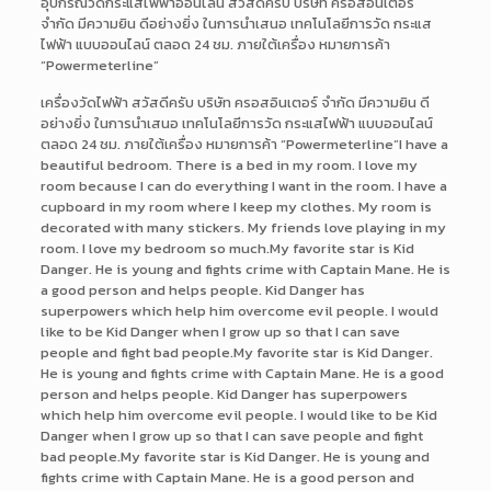
อุปกรณ์วัดกระแสไฟฟ้าออนไลน์ สวัสดีครับ บริษัท ครอสอินเตอร์
จำกัด มีความยิน ดีอย่างยิ่ง ในการนำเสนอ เทคโนโลยีการวัด กระแส
ไฟฟ้า แบบออนไลน์ ตลอด 24 ชม. ภายใต้เครื่อง หมายการค้า
“Powermeterline”
เครื่องวัดไฟฟ้า สวัสดีครับ บริษัท ครอสอินเตอร์ จำกัด มีความยิน ดี
อย่างยิ่ง ในการนำเสนอ เทคโนโลยีการวัด กระแสไฟฟ้า แบบออนไลน์
ตลอด 24 ชม. ภายใต้เครื่อง หมายการค้า “Powermeterline”I have a
beautiful bedroom. There is a bed in my room. I love my
room because I can do everything I want in the room. I have a
cupboard in my room where I keep my clothes. My room is
decorated with many stickers. My friends love playing in my
room. I love my bedroom so much.My favorite star is Kid
Danger. He is young and fights crime with Captain Mane. He is
a good person and helps people. Kid Danger has
superpowers which help him overcome evil people. I would
like to be Kid Danger when I grow up so that I can save
people and fight bad people.My favorite star is Kid Danger.
He is young and fights crime with Captain Mane. He is a good
person and helps people. Kid Danger has superpowers
which help him overcome evil people. I would like to be Kid
Danger when I grow up so that I can save people and fight
bad people.My favorite star is Kid Danger. He is young and
fights crime with Captain Mane. He is a good person and