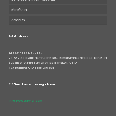
เกี่ยวกับเรา
ติดต่อเรา
Address:
Crossinter Co.,Ltd.
74/337 Soi Ramkhamhaeng 180, Ramkhamhaeng Road, Min Buri
Subdistrict,Min Buri District, Bangkok 10510
Tax number 010 5555 019 831
Send us a message here:
info@crossinter.com