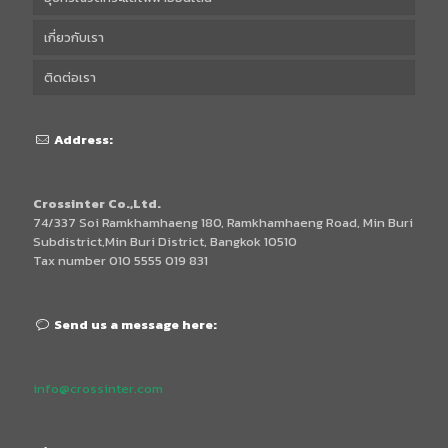
เกี่ยวกับเรา
ติดต่อเรา
Address:
Crossinter Co.,Ltd.
74/337 Soi Ramkhamhaeng 180, Ramkhamhaeng Road, Min Buri
Subdistrict,Min Buri District, Bangkok 10510
Tax number 010 5555 019 831
Send us a message here:
info@crossinter.com