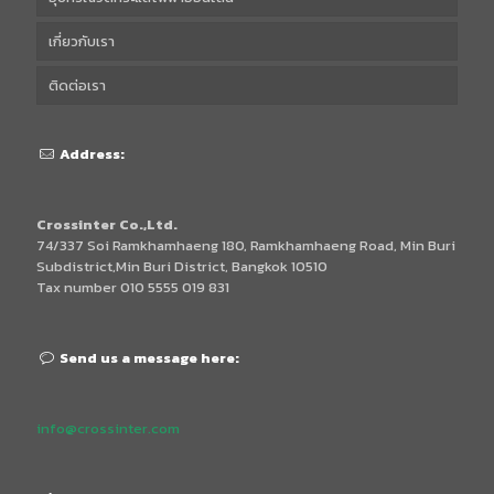
เกี่ยวกับเรา
ติดต่อเรา
Address:
Crossinter Co.,Ltd.
74/337 Soi Ramkhamhaeng 180, Ramkhamhaeng Road, Min Buri
Subdistrict,Min Buri District, Bangkok 10510
Tax number 010 5555 019 831
Send us a message here:
info@crossinter.com