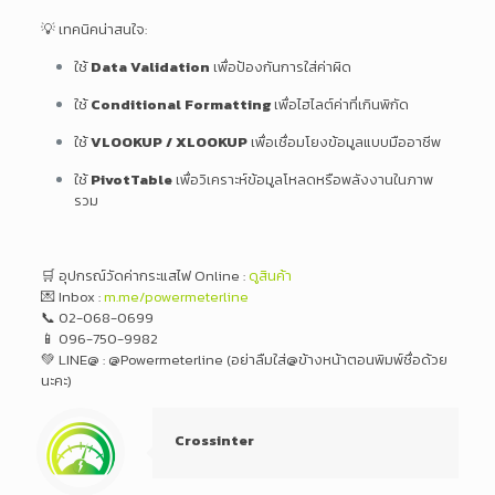
💡 เทคนิคน่าสนใจ:
ใช้
Data Validation
เพื่อป้องกันการใส่ค่าผิด
ใช้
Conditional Formatting
เพื่อไฮไลต์ค่าที่เกินพิกัด
ใช้
VLOOKUP / XLOOKUP
เพื่อเชื่อมโยงข้อมูลแบบมืออาชีพ
ใช้
PivotTable
เพื่อวิเคราะห์ข้อมูลโหลดหรือพลังงานในภาพ
รวม
🛒 อุปกรณ์วัดค่ากระแสไฟ Online :
ดูสินค้า
💌 Inbox :
m.me/powermeterline
📞 02-068-0699
📱 096-750-9982
💚 LINE@ : @Powermeterline (อย่าลืมใส่@ข้างหน้าตอนพิมพ์ชื่อด้วย
นะคะ)
Crossinter