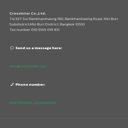
Crossinter Co.,Ltd.
74/337 Soi Ramkhamhaeng 180, Ramkhamhaeng Road, Min Buri
Subdistrict,Min Buri District, Bangkok 10510
Tax number 010 5555 019 831
Send us a message here:
info@crossinter.com
Phone number:
0967509982
,
020680699