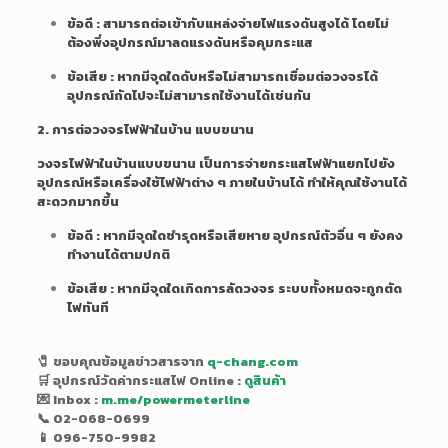
ข้อดี
: สามารถต่อเข้ากับแหล่งจ่ายไฟแรงดันสูงได้ โดยไม่
ต้องพึ่งอุปกรณ์มาลดแรงดันหรือคุมกระแส
ข้อเสีย
: หากมีจุดใดดับหรือไม่สามารถเชื่อมต่อวงจรได้
อุปกรณ์ถัดไปจะไม่สามารถใช้งานได้เช่นกัน
2. การต่อวงจรไฟฟ้าในบ้าน แบบขนาน
วงจรไฟฟ้าในบ้านแบบขนาน เป็นการจ่ายกระแสไฟฟ้าแยกไปยัง
อุปกรณ์หรือเครื่องใช้ไฟฟ้าต่าง ๆ ภายในบ้านได้ ทำให้คุณใช้งานได้
สะดวกมากขึ้น
ข้อดี
: หากมีจุดใดชำรุดหรือเสียหาย อุปกรณ์ตัวอื่น ๆ ยังคง
ทำงานได้ตามปกติ
ข้อเสีย
: หากมีจุดใดเกิดการลัดวงจร ระบบทั้งหมดจะถูกตัด
ไฟทันที
🧷 ขอบคุณข้อมูลข่าวสารจาก
q-chang.com
🛒 อุปกรณ์วัดค่ากระแสไฟ Online :
ดูสินค้า
💌 Inbox :
m.me/powermeterline
📞 02-068-0699
📱 096-750-9982