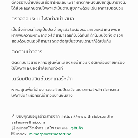
ดีควรอาบน้ำเปลี่ยนเสื้อผ้าใหม่เลย เพราะถ้าตากฝนจนเปียกชุ่มมาอาจไม่
ได้ส่งผลแค่กับด้านไฟฟ้าแต่เป็นด้านสุขภาพด้วย เช่น อาการปอดบวม
ตรวจสอบระบบไฟอย่าสม่ำเสมอ
เป็นสิ่งที่ควรทำอยู่เป็นประจำอยู่แล้ว ไม่ต้องรอแค่ช่วงหน้าฝน เพราะ
หากพบความผิดพลาดจะได้สามารถแก้ไขได้ทันที ถ้าไม่มั่นใจที่จะตรวจ
สอบด้วยตนเองก็สามารถติดต่อผู้เชี่ยวชาญเข้ามาก็ได้เช่นกัน
ติดตามข่าวสาร
ติดตามข่าวสาร หากอยู่ในพื้นที่เสี่ยงภัยน้ำท่วม จะได้เคลื่อนย้ายเครื่อง
ใช้ไฟฟ้าและของสำคัญทันท่วงที
เตรียมปิดสวิตช์เบรกเกอร์หลัก
หากอยู่ในพื้นที่เสี่ยง ควรเตรียมปิดสวิตช์เบรกเกอร์หลัก ตัดกระแส
ไฟฟ้าชั้น 1 เผื่อกรณีน้ำท่วมบ้านชั้นล่าง
🧷 ขอบคุณข้อมูลข่าวสารจาก : https://www.thaipbs.or.th/
safesavethai.com
🛒 อุปกรณ์วัดค่ากระแสไฟ Online :
ดูสินค้า
💌 Inbox :
m.me/powermeterline