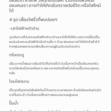
เส้นลวด สายไฟ วัสดุที่เป็นโลหะ รวมไปถึงผิวหนัง
ของคนเรา อาจทำให้เกิดอันตรายต่อชีวิต หรือไฟไหม้
ได้
4 จุด เสี่ยงไฟรั่วที่พบบ่อยๆ
-เสาไฟฟ้าหน้าบ้าน
จุดต้นทางที่ส่งกระแสไฟฟ้าเข้ามาบ้านเราให้ได้ใช้กัน นอกจากนี้ยังเป็น
แหล่งส่งกระแสไฟฟ้าไปยังบ้านอื่น ๆ ด้วย ฝนตกอาจทำให้เกิดไฟรั่วได้
หากฝนตกพยายามหลีกเลี่ยงการอยู่ในบริเวณดังกล่าว
กริ่งประตู
เนื่องจากน้ำฝนอาจซึมเข้าไปที่สวิตช์ได้ ดังนั้นหากจำเป็นต้องกดกริ่ง
ควรใช้หลังนิ้วกดหรือเคาะ เพราะหากเกิดมีไฟรั่วกล้ามเนื้อจะกระตุกหด
กลับ
โคมไฟสนาม
เป็นจุดที่อุปกรณ์สัมผัสกับน้ำโดยตรงเวลาฝนตก ซึ่งมักมีคนเดินผ่านไป
มาเป็นประจำ ดังนั้นควรเช็กสภาพของฉนวนอยู่เสมอ
ปั๊มน้ำ