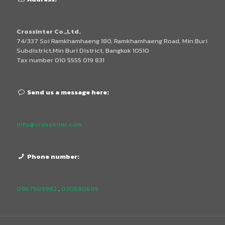
Crossinter Co.,Ltd.
74/337 Soi Ramkhamhaeng 180, Ramkhamhaeng Road, Min Buri
Subdistrict,Min Buri District, Bangkok 10510
Tax number 010 5555 019 831
Send us a message here:
info@crossinter.com
Phone number:
0967509982
,
020680699