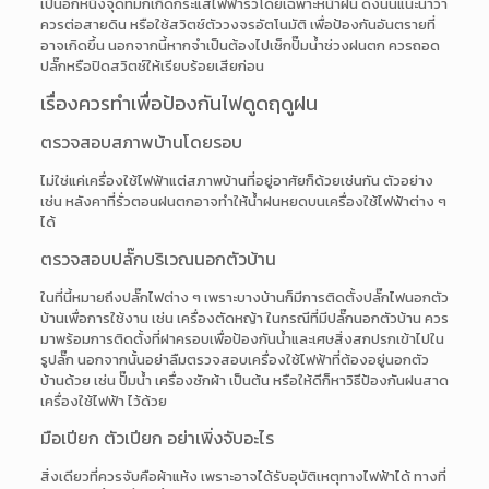
เป็นอีกหนึ่งจุดที่มักเกิดกระแสไฟฟ้ารั่วโดยเฉพาะหน้าฝน ดังนั้นแนะนำว่า
ควรต่อสายดิน หรือใช้สวิตช์ตัววงจรอัตโนมัติ เพื่อป้องกันอันตรายที่
อาจเกิดขึ้น นอกจากนี้หากจำเป็นต้องไปเช็กปั๊มน้ำช่วงฝนตก ควรถอด
ปลั๊กหรือปิดสวิตช์ให้เรียบร้อยเสียก่อน
เรื่องควรทำเพื่อป้องกันไฟดูดฤดูฝน
ตรวจสอบสภาพบ้านโดยรอบ
ไม่ใช่แค่เครื่องใช้ไฟฟ้าแต่สภาพบ้านที่อยู่อาศัยก็ด้วยเช่นกัน ตัวอย่าง
เช่น หลังคาที่รั่วตอนฝนตกอาจทำให้น้ำฝนหยดบนเครื่องใช้ไฟฟ้าต่าง ๆ
ได้
ตรวจสอบปลั๊กบริเวณนอกตัวบ้าน
ในที่นี้หมายถึงปลั๊กไฟต่าง ๆ เพราะบางบ้านก็มีการติดตั้งปลั๊กไฟนอกตัว
บ้านเพื่อการใช้งาน เช่น เครื่องตัดหญ้า ในกรณีที่มีปลั๊กนอกตัวบ้าน ควร
มาพร้อมการติดตั้งที่ฝาครอบเพื่อป้องกันน้ำและเศษสิ่งสกปรกเข้าไปใน
รูปลั๊ก นอกจากนั้นอย่าลืมตรวจสอบเครื่องใช้ไฟฟ้าที่ต้องอยู่นอกตัว
บ้านด้วย เช่น ปั๊มน้ำ เครื่องซักผ้า เป็นต้น หรือให้ดีก็หาวิธีป้องกันฝนสาด
เครื่องใช้ไฟฟ้า ไว้ด้วย
มือเปียก ตัวเปียก อย่าเพิ่งจับอะไร
สิ่งเดียวที่ควรจับคือผ้าแห้ง เพราะอาจได้รับอุบัติเหตุทางไฟฟ้าได้ ทางที่