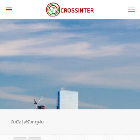
รับมือไฟรั่วฤดูฝน